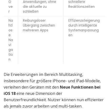
O
Anwendungen, ohne
schnellere
ve
die aktuelle zu
Reaktionszeiten
r
schließen
Na
Reibungsloser
Effizienzsteigerung
htl
Übergang zwischen
durch intelligente
os
mehreren Apps
Systemanpassung
e
en
Na
vi
ga
tio
n
Die Erweiterungen im Bereich Multitasking,
insbesondere für größere iPhone- und iPad-Modelle,
verleihen den Geräten mit den
Neue Funktionen bei
iOS 18
eine neue Dimension der
Benutzerfreundlichkeit. Nutzer können nun effizienter
als jemals zuvor arbeiten und multi-tasken.