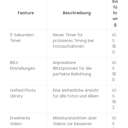
Ein
fü
Feature
Beschreibung
hr
un
g
5-Sekunden-
Neuer Timer für
iO
Timer
präziseres Timing bei
S
Fotoaufnahmen
18.
0
Blitz-
Anpassbare
iO
Einstellungen
Blitzoptionen für die
S
perfekte Belichtung
18.
0
Unified Photo
Eine einheitliche Ansicht
iO
Library
für alle Fotos und Alben
S
18.
2
Erweiterte
Miniaturansichten über
iO
Video-
Videos zur besseren
S