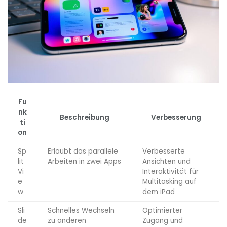
Fu
nk
Beschreibung
Verbesserung
ti
on
Sp
Erlaubt das parallele
Verbesserte
lit
Arbeiten in zwei Apps
Ansichten und
Vi
Interaktivität für
e
Multitasking auf
w
dem iPad
Sli
Schnelles Wechseln
Optimierter
de
zu anderen
Zugang und