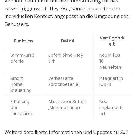
Version bietet nicht nur die Unterstützung für das
Basis-Triggerwort „Hey
Siri
„, sondern auch für den
individuellen Kontext, angepasst an die Umgebung des
Benutzers.
Verfügbark
Funktion
Detail
eit
Stimmkurzb
Befehl ohne „Hey
Neu in
iOS
efehle
Siri“
18
Neuheiten
Smart
Verbesserte
Integriert in
Home
Sprachbefehle
iOS 18
Steuerung
Erhöhung
Akustischer Befehl
Neu
der
„Mamma Lauda“
implementi
Lautstärke
ert
Weitere detaillierte Informationen und Updates zu
Siri