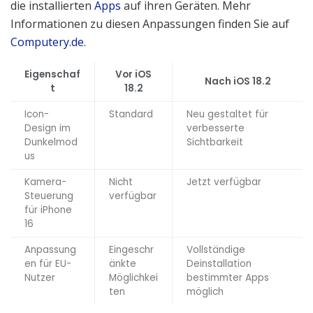
die installierten
Apps
auf ihren Geräten. Mehr
Informationen zu diesen Anpassungen finden Sie auf
Computery.de
.
Eigenschaf
Vor iOS
Nach iOS 18.2
t
18.2
Icon-
Standard
Neu gestaltet für
Design im
verbesserte
Dunkelmod
Sichtbarkeit
us
Kamera-
Nicht
Jetzt verfügbar
Steuerung
verfügbar
für iPhone
16
Anpassung
Eingeschr
Vollständige
en für EU-
änkte
Deinstallation
Nutzer
Möglichkei
bestimmter Apps
ten
möglich