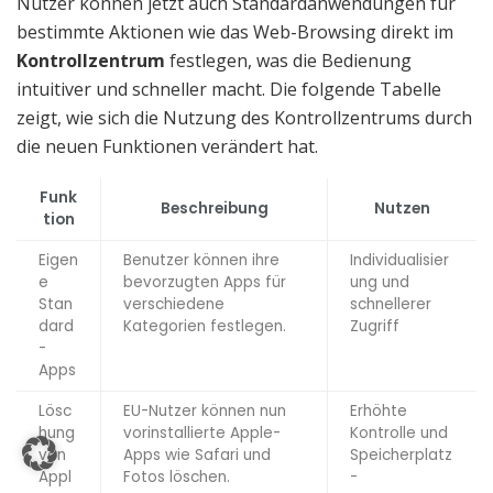
Nutzer können jetzt auch Standardanwendungen für
bestimmte Aktionen wie das Web-Browsing direkt im
Kontrollzentrum
festlegen, was die Bedienung
intuitiver und schneller macht. Die folgende Tabelle
zeigt, wie sich die Nutzung des Kontrollzentrums durch
die neuen Funktionen verändert hat.
Funk
Beschreibung
Nutzen
tion
Eigen
Benutzer können ihre
Individualisier
e
bevorzugten Apps für
ung und
Stan
verschiedene
schnellerer
dard
Kategorien festlegen.
Zugriff
-
Apps
Lösc
EU-Nutzer können nun
Erhöhte
hung
vorinstallierte Apple-
Kontrolle und
von
Apps wie Safari und
Speicherplatz
Appl
Fotos löschen.
-