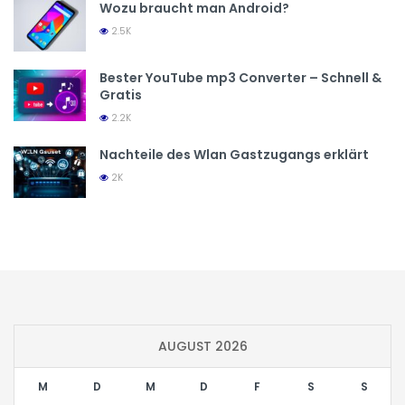
Wozu braucht man Android?
2.5K
Bester YouTube mp3 Converter – Schnell &
Gratis
2.2K
Nachteile des Wlan Gastzugangs erklärt
2K
AUGUST 2026
M
D
M
D
F
S
S