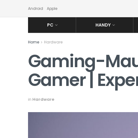
Android
Apple
PC
HANDY
Home
Hardware
Gaming-Maus:
Gamer | Expe
in
Hardware