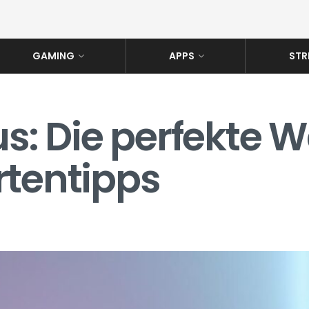
GAMING
APPS
STR
 Die perfekte Wa
rtentipps