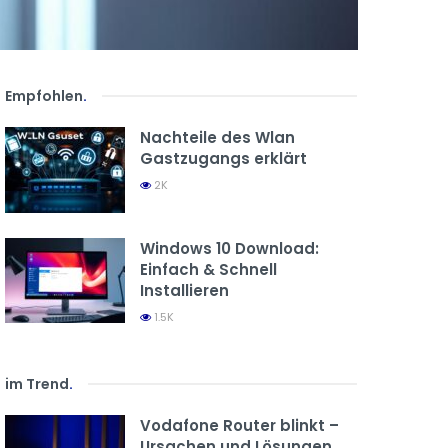
Empfohlen
.
Nachteile des Wlan
Gastzugangs erklärt
2K
Windows 10 Download:
Einfach & Schnell
Installieren
1.5K
im Trend
.
Vodafone Router blinkt –
Ursachen und Lösungen