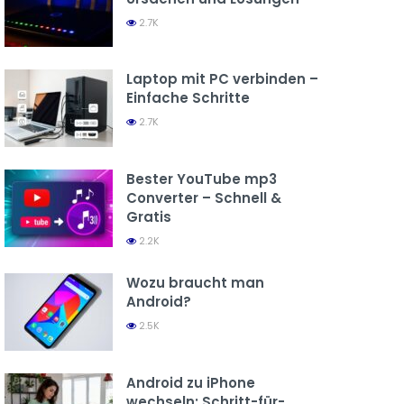
2.7K
Laptop mit PC verbinden –
Einfache Schritte
2.7K
Bester YouTube mp3
Converter – Schnell &
Gratis
2.2K
Wozu braucht man
Android?
2.5K
Android zu iPhone
wechseln: Schritt-für-