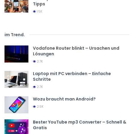
Tipps
1.5K
im Trend
.
Vodafone Router blinkt – Ursachen und
Lösungen
2.7K
Laptop mit PC verbinden – Einfache
Schritte
2.7K
Wozu braucht man Android?
2.5K
Bester YouTube mp3 Converter – Schnell &
Gratis