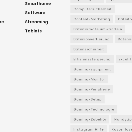
Smarthome
Computersicherheit
Software
Content-Marketing
Dateif
re
Streaming
Dateiformate umwandeln
Tablets
Dateikonvertierung
Datens
Datensicherheit
Effizienzsteigerung
Excel 
Gaming-Equipment
Gaming-Monitor
Gaming-Peripherie
Gaming-Setup
Gaming-Technologie
Gaming-Zubehör
Handytip
Instagram Hilfe
Kostenlos