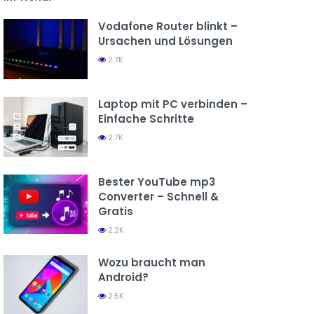
Vodafone Router blinkt –
Ursachen und Lösungen
2.7K
Laptop mit PC verbinden –
Einfache Schritte
2.7K
Bester YouTube mp3
Converter – Schnell &
Gratis
2.2K
Wozu braucht man
Android?
2.5K