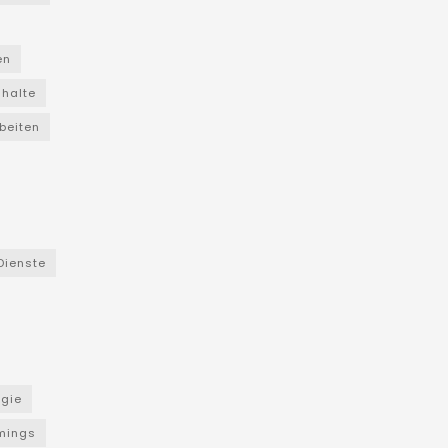
en
nhalte
beiten
Dienste
ogie
mings