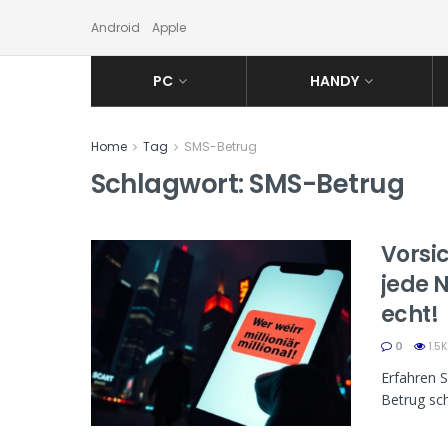
Android
Apple
PC
HANDY
Home
Tag
SMS-Betrug
Schlagwort:
SMS-Betrug
Vorsi
jede N
echt!
0
1.5K
Erfahren S
Betrug sch