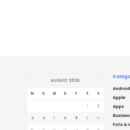
Katego
AUGUST 2026
Android
M
D
M
D
F
S
S
Apple
1
2
Apps
Busines
3
4
5
6
7
8
9
Foto & 