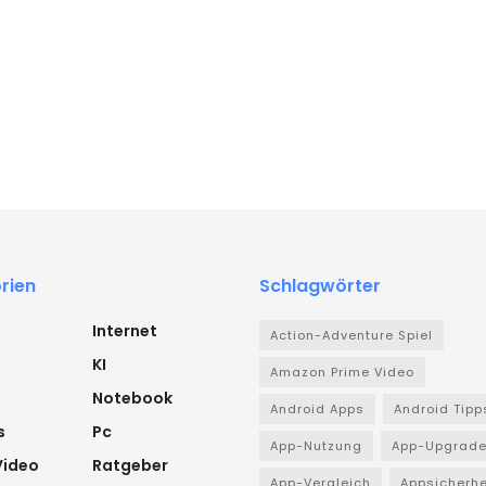
rien
Schlagwörter
Internet
Action-Adventure Spiel
KI
Amazon Prime Video
Notebook
Android Apps
Android Tipp
s
Pc
App-Nutzung
App-Upgrad
Video
Ratgeber
App-Vergleich
Appsicherhe