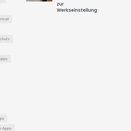
zur
Werkseinstellung
ormat
chutz
Tipps
ps
e Apps