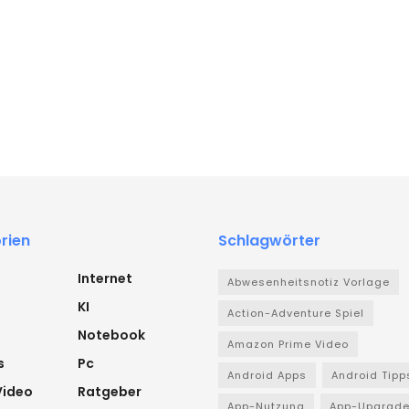
rien
Schlagwörter
Internet
Abwesenheitsnotiz Vorlage
KI
Action-Adventure Spiel
Notebook
Amazon Prime Video
s
Pc
Android Apps
Android Tipp
Video
Ratgeber
App-Nutzung
App-Upgrad