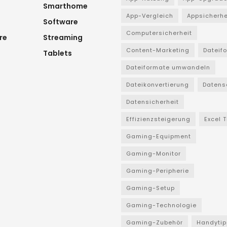
Smarthome
App-Vergleich
Appsicherhe
Software
Computersicherheit
re
Streaming
Content-Marketing
Dateif
Tablets
Dateiformate umwandeln
Dateikonvertierung
Datens
Datensicherheit
Effizienzsteigerung
Excel 
Gaming-Equipment
Gaming-Monitor
Gaming-Peripherie
Gaming-Setup
Gaming-Technologie
Gaming-Zubehör
Handytip