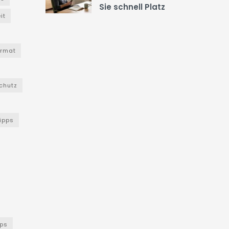
Sie schnell Platz
it
ormat
chutz
Tipps
ps