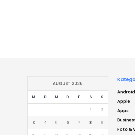
Katego
AUGUST 2026
Android
M
D
M
D
F
S
S
Apple
1
2
Apps
Busines
3
4
5
6
7
8
9
Foto & 