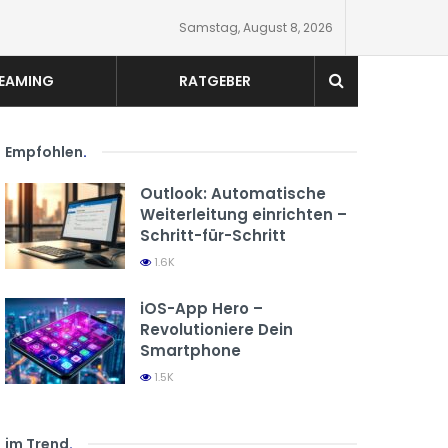
Samstag, August 8, 2026
EAMING
RATGEBER
Empfohlen
.
Outlook: Automatische
Weiterleitung einrichten –
Schritt-für-Schritt
1.6K
iOS-App Hero –
Revolutioniere Dein
Smartphone
1.5K
im Trend
.