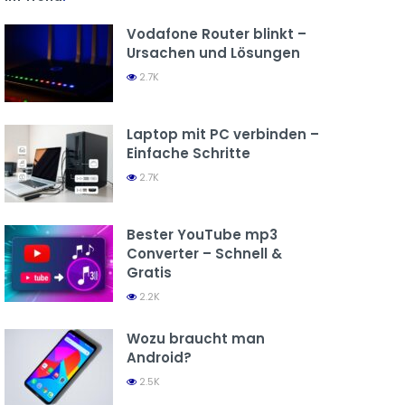
Vodafone Router blinkt –
Ursachen und Lösungen
2.7K
Laptop mit PC verbinden –
Einfache Schritte
2.7K
Bester YouTube mp3
Converter – Schnell &
Gratis
2.2K
Wozu braucht man
Android?
2.5K