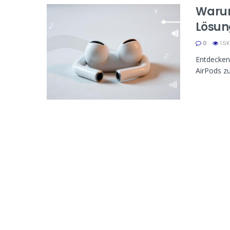
Warum
Lösu
0
1.5K
Entdecken 
AirPods zu