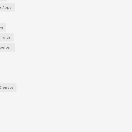
e Apps
en
nhalte
beiten
Dienste