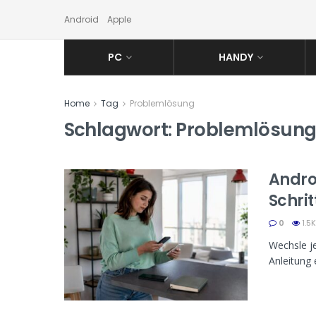
Android
Apple
PC
HANDY
Home
Tag
Problemlösung
Schlagwort:
Problemlösun
Andro
Schri
0
1.5K
Wechsle je
Anleitung 