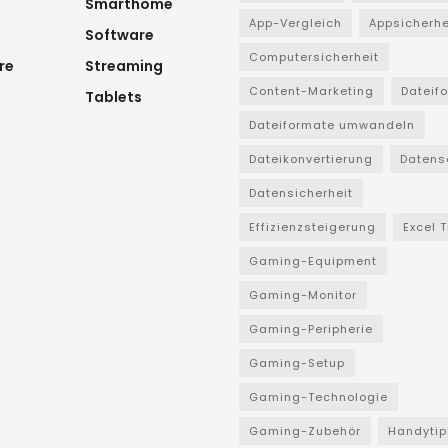
Smarthome
App-Vergleich
Appsicherhe
Software
Computersicherheit
re
Streaming
Content-Marketing
Dateif
Tablets
Dateiformate umwandeln
Dateikonvertierung
Datens
Datensicherheit
Effizienzsteigerung
Excel 
Gaming-Equipment
Gaming-Monitor
Gaming-Peripherie
Gaming-Setup
Gaming-Technologie
Gaming-Zubehör
Handytip