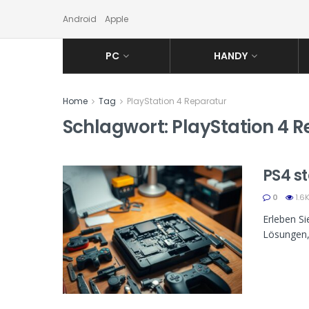
Android
Apple
PC
HANDY
Home
Tag
PlayStation 4 Reparatur
Schlagwort:
PlayStation 4 
PS4 s
0
1.6
Erleben Si
Lösungen, 