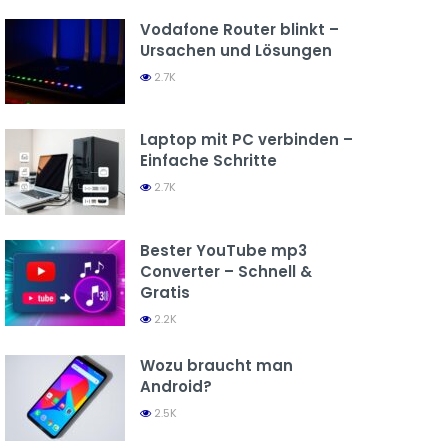
Vodafone Router blinkt –
Ursachen und Lösungen
2.7K
Laptop mit PC verbinden –
Einfache Schritte
2.7K
Bester YouTube mp3
Converter – Schnell &
Gratis
2.2K
Wozu braucht man
Android?
2.5K