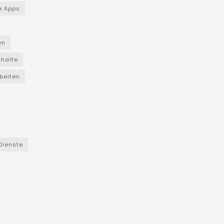
e Apps
en
nhalte
beiten
Dienste