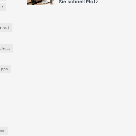
Sie schnell Platz
it
ormat
chutz
Tipps
ps