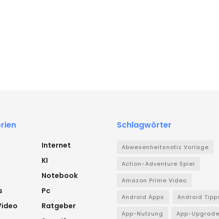
rien
Schlagwörter
Internet
Abwesenheitsnotiz Vorlage
KI
Action-Adventure Spiel
Notebook
Amazon Prime Video
s
Pc
Android Apps
Android Tipp
Video
Ratgeber
App-Nutzung
App-Upgrad