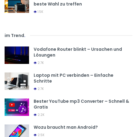
beste Wahl zu treffen
1.5K
im Trend
.
Vodafone Router blinkt – Ursachen und
Lösungen
2.7K
Laptop mit PC verbinden – Einfache
Schritte
2.7K
Bester YouTube mp3 Converter – Schnell &
Gratis
2.2K
Wozu braucht man Android?
2.5K