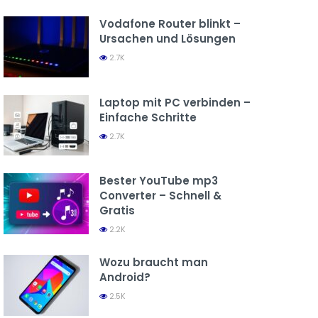
Vodafone Router blinkt –
Ursachen und Lösungen
2.7K
Laptop mit PC verbinden –
Einfache Schritte
2.7K
Bester YouTube mp3
Converter – Schnell &
Gratis
2.2K
Wozu braucht man
Android?
2.5K