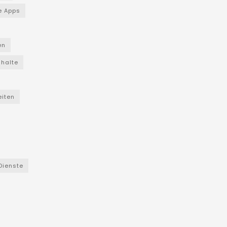
e Apps
en
nhalte
eiten
Dienste