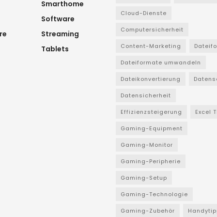
Smarthome
Cloud-Dienste
Software
Computersicherheit
re
Streaming
Content-Marketing
Dateif
Tablets
Dateiformate umwandeln
Dateikonvertierung
Datens
Datensicherheit
Effizienzsteigerung
Excel 
Gaming-Equipment
Gaming-Monitor
Gaming-Peripherie
Gaming-Setup
Gaming-Technologie
Gaming-Zubehör
Handytip