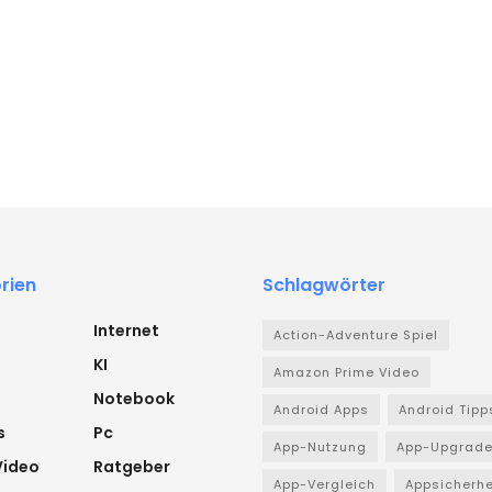
rien
Schlagwörter
Internet
Action-Adventure Spiel
KI
Amazon Prime Video
Notebook
Android Apps
Android Tipp
s
Pc
App-Nutzung
App-Upgrad
Video
Ratgeber
App-Vergleich
Appsicherhe