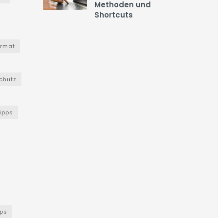
Methoden und
Shortcuts
ormat
chutz
Tipps
ps