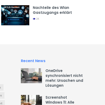
Nachteile des Wlan
Gastzugangs erklärt
2K
Recent News
OneDrive
synchronisiert nicht
mehr: Ursachen und
Lösungen
s
es
Screenshot
Windows 11: Alle
it