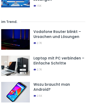
1.5K
im Trend
.
Vodafone Router blinkt –
Ursachen und Lösungen
2.7K
Laptop mit PC verbinden –
Einfache Schritte
2.7K
Wozu braucht man
Android?
2.5K