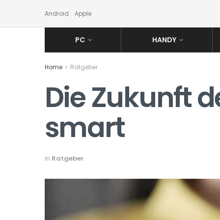
Android
Apple
PC
HANDY
Home
Ratgeber
Die Zukunft d
smart
in
Ratgeber