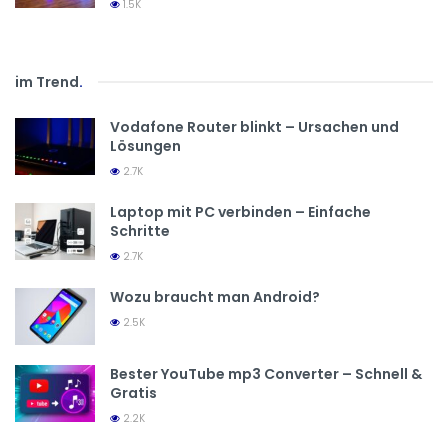
1.5K
im Trend
.
Vodafone Router blinkt – Ursachen und
Lösungen
2.7K
Laptop mit PC verbinden – Einfache
Schritte
2.7K
Wozu braucht man Android?
2.5K
Bester YouTube mp3 Converter – Schnell &
Gratis
2.2K