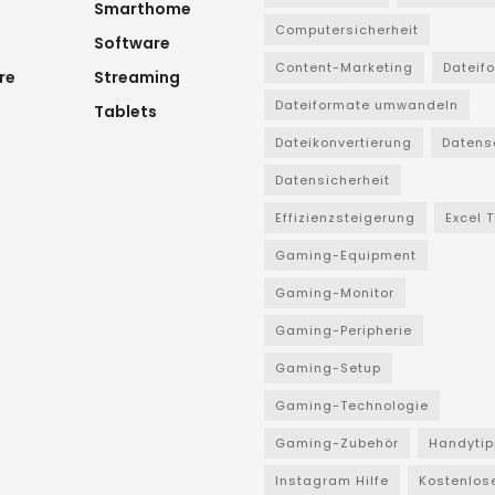
Smarthome
Computersicherheit
Software
Content-Marketing
Dateif
re
Streaming
Dateiformate umwandeln
Tablets
Dateikonvertierung
Datens
Datensicherheit
Effizienzsteigerung
Excel 
Gaming-Equipment
Gaming-Monitor
Gaming-Peripherie
Gaming-Setup
Gaming-Technologie
Gaming-Zubehör
Handytip
Instagram Hilfe
Kostenlos