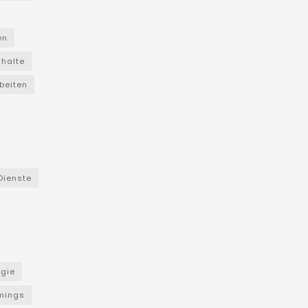
en
nhalte
beiten
Dienste
ogie
mings