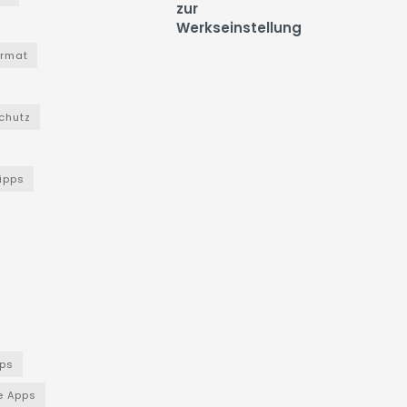
zur
Werkseinstellung
ormat
chutz
Tipps
ps
e Apps