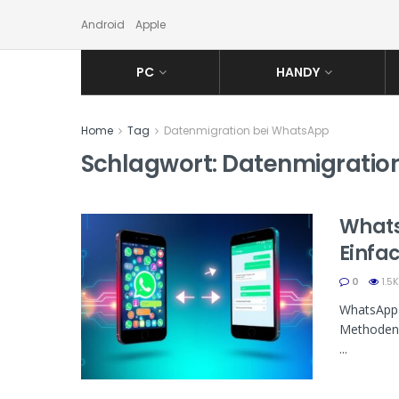
Android
Apple
PC
HANDY
Home
Tag
Datenmigration bei WhatsApp
Schlagwort:
Datenmigratio
Whats
Einfa
0
1.5K
WhatsApp C
Methoden, 
...