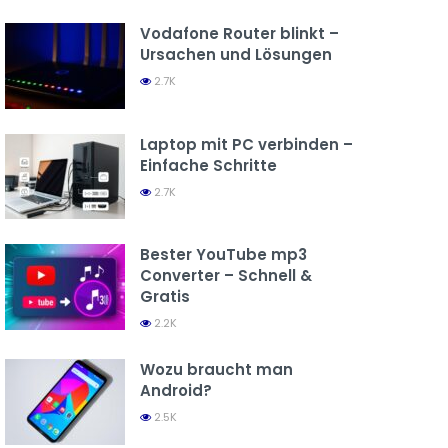
Vodafone Router blinkt –
Ursachen und Lösungen
2.7K
Laptop mit PC verbinden –
Einfache Schritte
2.7K
Bester YouTube mp3
Converter – Schnell &
Gratis
2.2K
Wozu braucht man
Android?
2.5K