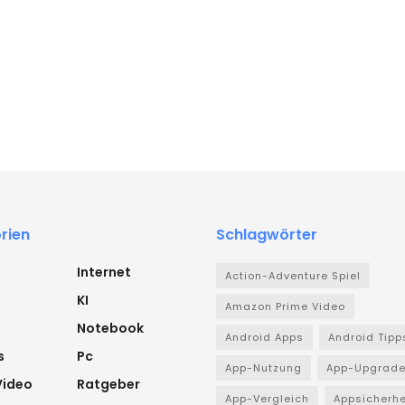
rien
Schlagwörter
Internet
Action-Adventure Spiel
KI
Amazon Prime Video
Notebook
Android Apps
Android Tipp
s
Pc
App-Nutzung
App-Upgrad
Video
Ratgeber
App-Vergleich
Appsicherhe