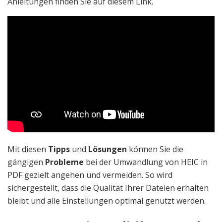
Anleitungen finden Sie auf diesem Link.
Mit diesen
Tipps
und
Lösungen
können Sie die
gängigen
Probleme
bei der Umwandlung von HEIC in
PDF gezielt angehen und vermeiden. So wird
sichergestellt, dass die Qualität Ihrer Dateien erhalten
bleibt und alle Einstellungen optimal genutzt werden.