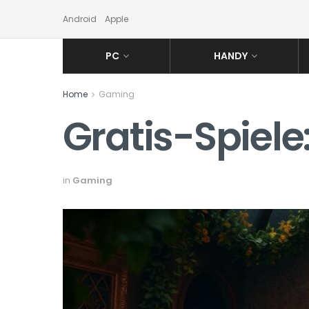
Android
Apple
PC
HANDY
Home
Gaming
Gratis-Spiele:
in
Gaming