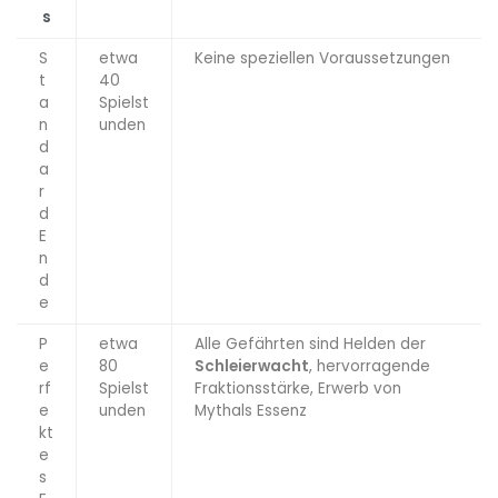
s
S
etwa
Keine speziellen Voraussetzungen
t
40
a
Spielst
n
unden
d
a
r
d
E
n
d
e
P
etwa
Alle Gefährten sind Helden der
e
80
Schleierwacht
, hervorragende
rf
Spielst
Fraktionsstärke, Erwerb von
e
unden
Mythals Essenz
kt
e
s