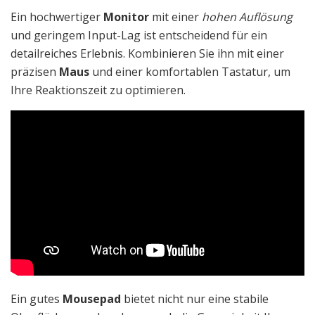
Ein hochwertiger
Monitor
mit einer
hohen Auflösung
und geringem Input-Lag ist entscheidend für ein
detailreiches Erlebnis. Kombinieren Sie ihn mit einer
präzisen
Maus
und einer komfortablen Tastatur, um
Ihre Reaktionszeit zu optimieren.
Ein gutes
Mousepad
bietet nicht nur eine stabile