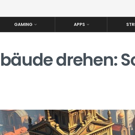
GAMING
APPS
STR
bäude drehen: So