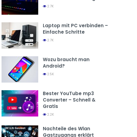
2.7K
Laptop mit PC verbinden –
Einfache Schritte
2.7K
Wozu braucht man
Android?
2.5K
Bester YouTube mp3
Converter – Schnell &
Gratis
2.2K
Nachteile des Wlan
Gastzugangs erklärt