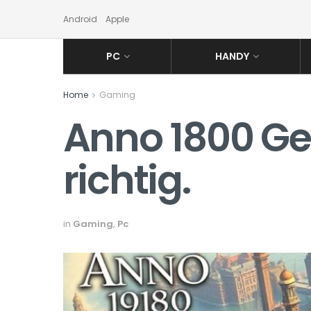
Android
Apple
PC
HANDY
Home
Gaming
Anno 1800 Ge
richtig.
in
Gaming
,
Pc