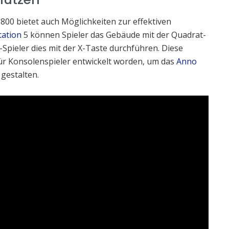
00 bietet auch Möglichkeiten zur effektiven
tation
5 können Spieler das Gebäude mit der Quadrat-
Spieler dies mit der X-Taste durchführen. Diese
ür Konsolenspieler entwickelt worden, um das
Anno
 gestalten.