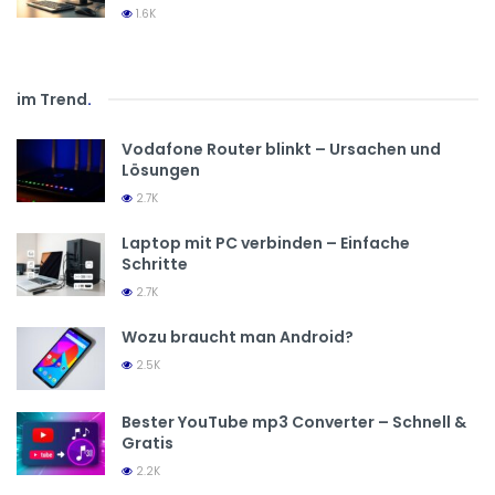
1.6K
im Trend
.
Vodafone Router blinkt – Ursachen und
Lösungen
2.7K
Laptop mit PC verbinden – Einfache
Schritte
2.7K
Wozu braucht man Android?
2.5K
Bester YouTube mp3 Converter – Schnell &
Gratis
2.2K