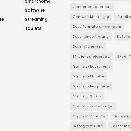
Smarthome
Computersicherheit
Software
Content-Marketing
Dateif
re
Streaming
Dateiformate umwandeln
Tablets
Dateikonvertierung
Datens
Datensicherheit
Effizienzsteigerung
Excel 
Gaming-Equipment
Gaming-Monitor
Gaming-Peripherie
Gaming-Setup
Gaming-Technologie
Gaming-Zubehör
Handytip
Instagram Hilfe
Kostenlos