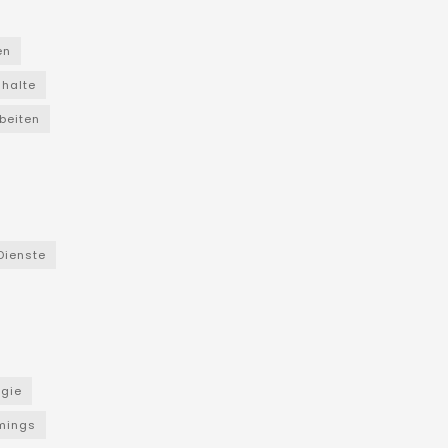
en
nhalte
beiten
Dienste
ogie
mings