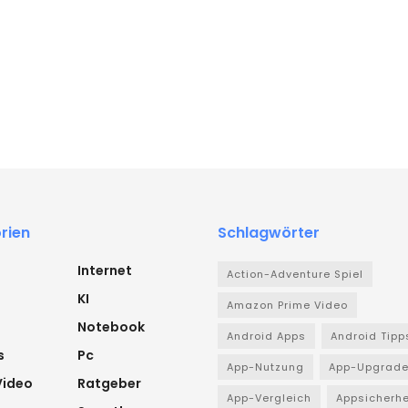
rien
Schlagwörter
Internet
Action-Adventure Spiel
KI
Amazon Prime Video
Notebook
Android Apps
Android Tipp
s
Pc
App-Nutzung
App-Upgrad
Video
Ratgeber
App-Vergleich
Appsicherhe