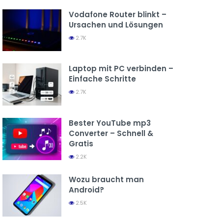
Vodafone Router blinkt –
Ursachen und Lösungen
2.7K
Laptop mit PC verbinden –
Einfache Schritte
2.7K
Bester YouTube mp3
Converter – Schnell &
Gratis
2.2K
Wozu braucht man
Android?
2.5K