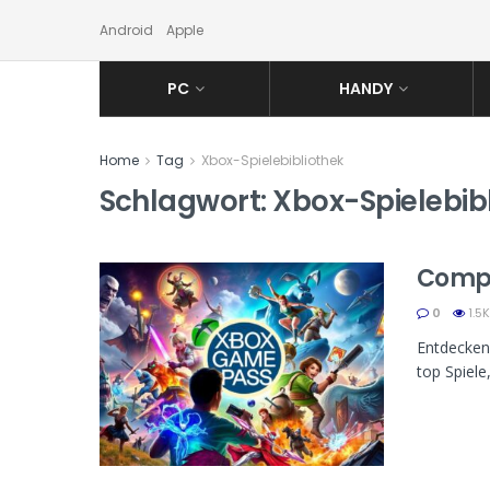
Android
Apple
PC
HANDY
Home
Tag
Xbox-Spielebibliothek
Schlagwort:
Xbox-Spielebib
Compu
0
1.5K
Entdecken 
top Spiele,