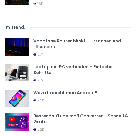
1.6K
im Trend
.
Vodafone Router blinkt – Ursachen und
Lösungen
2.7K
Laptop mit PC verbinden – Einfache
Schritte
2.7K
Wozu braucht man Android?
2.5K
Bester YouTube mp3 Converter – Schnell &
Gratis
2.2K