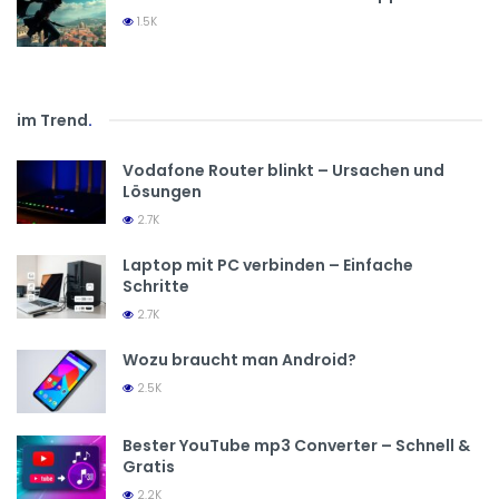
1.5K
im Trend
.
Vodafone Router blinkt – Ursachen und
Lösungen
2.7K
Laptop mit PC verbinden – Einfache
Schritte
2.7K
Wozu braucht man Android?
2.5K
Bester YouTube mp3 Converter – Schnell &
Gratis
2.2K