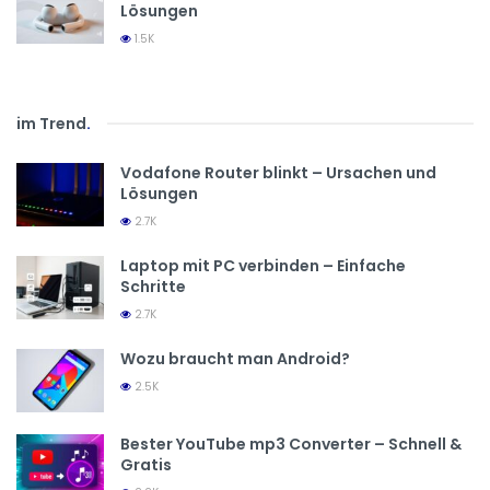
Lösungen
1.5K
im Trend
.
Vodafone Router blinkt – Ursachen und
Lösungen
2.7K
Laptop mit PC verbinden – Einfache
Schritte
2.7K
Wozu braucht man Android?
2.5K
Bester YouTube mp3 Converter – Schnell &
Gratis