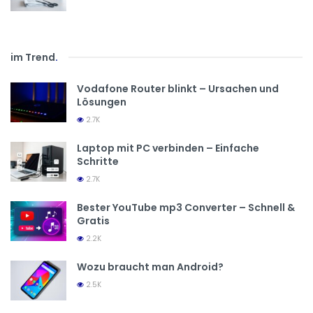
im Trend
.
Vodafone Router blinkt – Ursachen und
Lösungen
2.7K
Laptop mit PC verbinden – Einfache
Schritte
2.7K
Bester YouTube mp3 Converter – Schnell &
Gratis
2.2K
Wozu braucht man Android?
2.5K