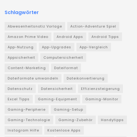
Schlagwörter
Abwesenheitsnotiz Vorlage
Action-Adventure Spiel
Amazon Prime Video
Android Apps
Android Tipps
App-Nutzung
App-Upgrades
App-Vergleich
Appsicherheit
Computersicherheit
Content-Marketing
Dateiformat
Dateiformate umwandeln
Dateikonvertierung
Datenschutz
Datensicherheit
Effizienzsteigerung
Excel Tipps
Gaming-Equipment
Gaming-Monitor
Gaming-Peripherie
Gaming-Setup
Gaming-Technologie
Gaming-Zubehör
Handytipps
Instagram Hilfe
Kostenlose Apps