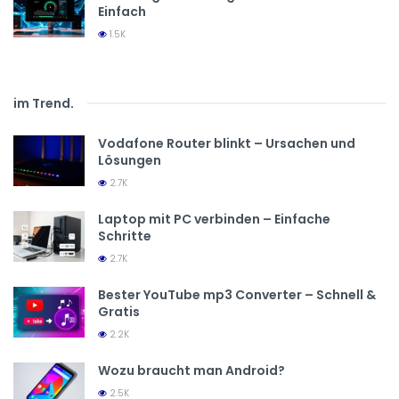
Einfach
1.5K
im Trend
.
Vodafone Router blinkt – Ursachen und
Lösungen
2.7K
Laptop mit PC verbinden – Einfache
Schritte
2.7K
Bester YouTube mp3 Converter – Schnell &
Gratis
2.2K
Wozu braucht man Android?
2.5K