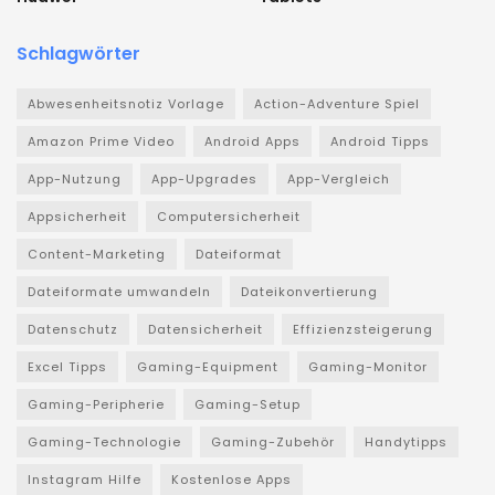
Schlagwörter
Abwesenheitsnotiz Vorlage
Action-Adventure Spiel
Amazon Prime Video
Android Apps
Android Tipps
App-Nutzung
App-Upgrades
App-Vergleich
Appsicherheit
Computersicherheit
Content-Marketing
Dateiformat
Dateiformate umwandeln
Dateikonvertierung
Datenschutz
Datensicherheit
Effizienzsteigerung
Excel Tipps
Gaming-Equipment
Gaming-Monitor
Gaming-Peripherie
Gaming-Setup
Gaming-Technologie
Gaming-Zubehör
Handytipps
Instagram Hilfe
Kostenlose Apps