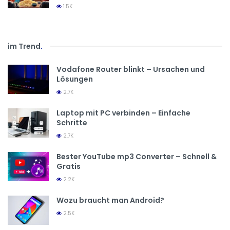
1.5K
im Trend
.
Vodafone Router blinkt – Ursachen und
Lösungen
2.7K
Laptop mit PC verbinden – Einfache
Schritte
2.7K
Bester YouTube mp3 Converter – Schnell &
Gratis
2.2K
Wozu braucht man Android?
2.5K