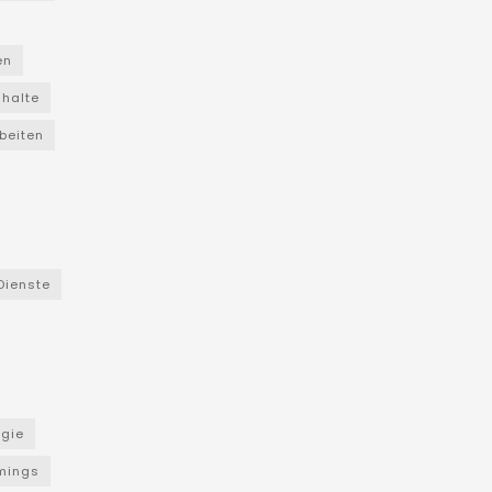
en
nhalte
beiten
Dienste
ogie
mings