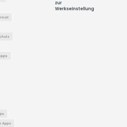
zur
Werkseinstellung
ormat
chutz
Tipps
ps
e Apps