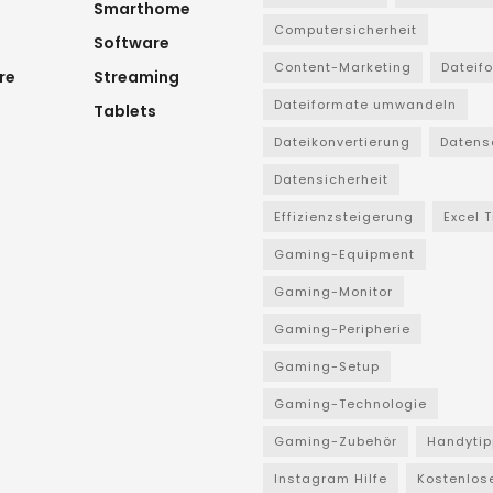
Smarthome
Computersicherheit
Software
Content-Marketing
Dateif
re
Streaming
Dateiformate umwandeln
Tablets
Dateikonvertierung
Datens
Datensicherheit
Effizienzsteigerung
Excel 
Gaming-Equipment
Gaming-Monitor
Gaming-Peripherie
Gaming-Setup
Gaming-Technologie
Gaming-Zubehör
Handytip
Instagram Hilfe
Kostenlos