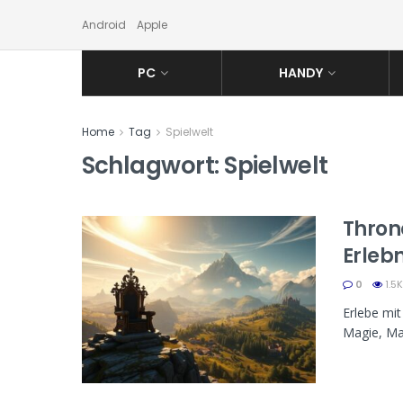
Android
Apple
PC
HANDY
Home
Tag
Spielwelt
Schlagwort:
Spielwelt
Thron
Erlebn
0
1.5K
Erlebe mit
Magie, Mac