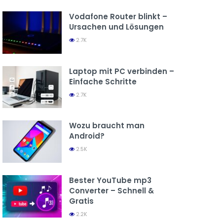
Vodafone Router blinkt –
Ursachen und Lösungen
2.7K
Laptop mit PC verbinden –
Einfache Schritte
2.7K
Wozu braucht man
Android?
2.5K
Bester YouTube mp3
Converter – Schnell &
Gratis
2.2K