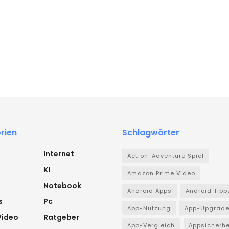
rien
Schlagwörter
Internet
Action-Adventure Spiel
KI
Amazon Prime Video
Notebook
Android Apps
Android Tipp
s
Pc
App-Nutzung
App-Upgrad
Video
Ratgeber
App-Vergleich
Appsicherhe