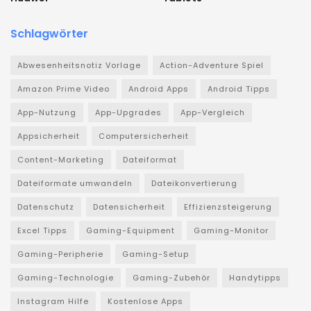
Schlagwörter
Abwesenheitsnotiz Vorlage
Action-Adventure Spiel
Amazon Prime Video
Android Apps
Android Tipps
App-Nutzung
App-Upgrades
App-Vergleich
Appsicherheit
Computersicherheit
Content-Marketing
Dateiformat
Dateiformate umwandeln
Dateikonvertierung
Datenschutz
Datensicherheit
Effizienzsteigerung
Excel Tipps
Gaming-Equipment
Gaming-Monitor
Gaming-Peripherie
Gaming-Setup
Gaming-Technologie
Gaming-Zubehör
Handytipps
Instagram Hilfe
Kostenlose Apps