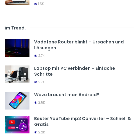
1.5K
im Trend
.
Vodafone Router blinkt – Ursachen und
Lösungen
2.7K
Laptop mit PC verbinden – Einfache
Schritte
2.7K
Wozu braucht man Android?
2.5K
Bester YouTube mp3 Converter – Schnell &
Gratis
2.2K