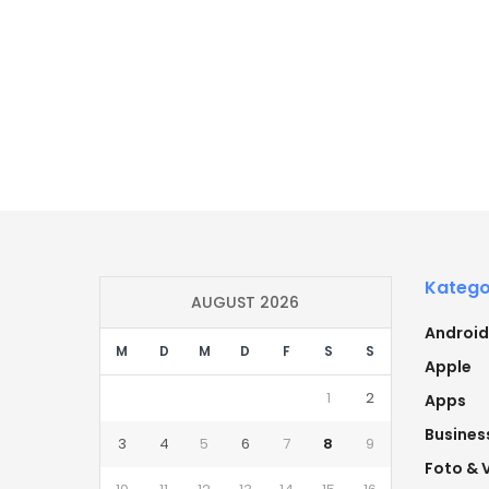
Katego
AUGUST 2026
Android
M
D
M
D
F
S
S
Apple
1
2
Apps
Busines
3
4
5
6
7
8
9
Foto & 