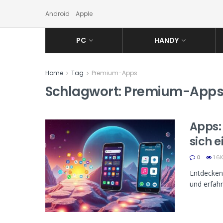
Android
Apple
PC
HANDY
Home
Tag
Premium-Apps
Schlagwort:
Premium-App
Apps:
sich 
0
1.6
Entdecken
und erfahr