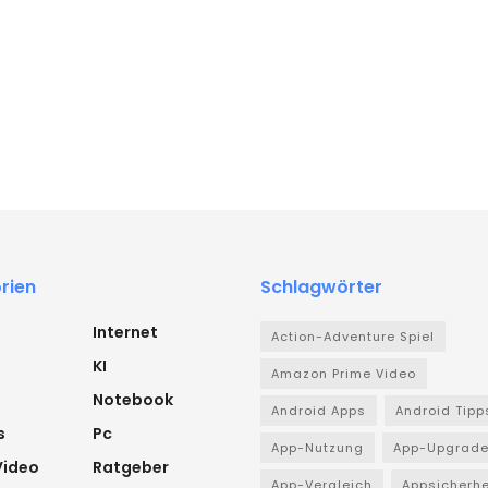
rien
Schlagwörter
Internet
Action-Adventure Spiel
KI
Amazon Prime Video
Notebook
Android Apps
Android Tipp
s
Pc
App-Nutzung
App-Upgrad
Video
Ratgeber
App-Vergleich
Appsicherhe