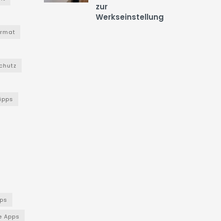
zur
Werkseinstellung
ormat
chutz
Tipps
ps
e Apps