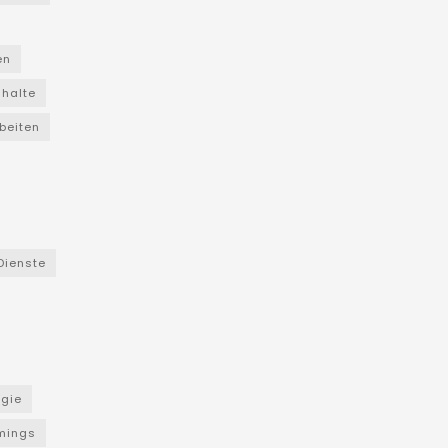
en
nhalte
beiten
Dienste
ogie
mings