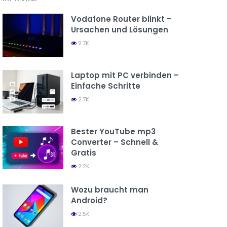
Vodafone Router blinkt –
Ursachen und Lösungen
2.7K
Laptop mit PC verbinden –
Einfache Schritte
2.7K
Bester YouTube mp3
Converter – Schnell &
Gratis
2.2K
Wozu braucht man
Android?
2.5K