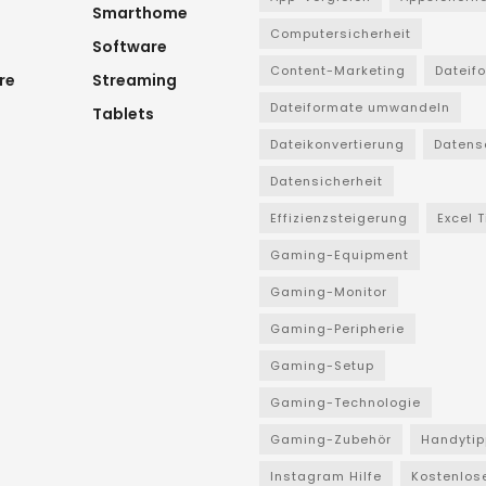
Smarthome
Computersicherheit
Software
Content-Marketing
Dateif
re
Streaming
Dateiformate umwandeln
Tablets
Dateikonvertierung
Datens
Datensicherheit
Effizienzsteigerung
Excel 
Gaming-Equipment
Gaming-Monitor
Gaming-Peripherie
Gaming-Setup
Gaming-Technologie
Gaming-Zubehör
Handytip
Instagram Hilfe
Kostenlos