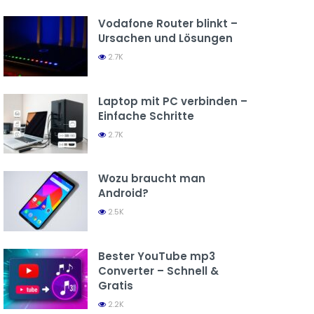
Vodafone Router blinkt –
Ursachen und Lösungen
2.7K
Laptop mit PC verbinden –
Einfache Schritte
2.7K
Wozu braucht man
Android?
2.5K
Bester YouTube mp3
Converter – Schnell &
Gratis
2.2K