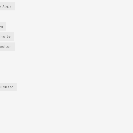
e Apps
en
nhalte
beiten
Dienste