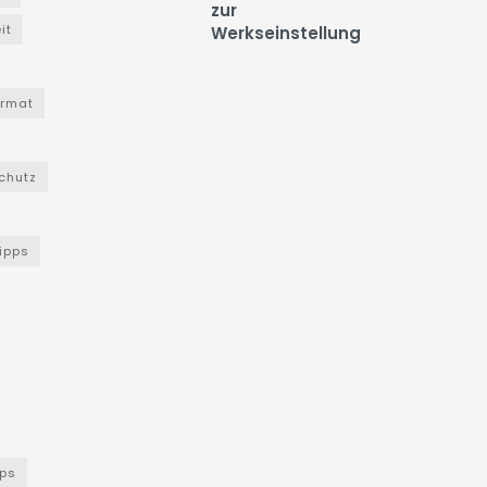
zur
it
Werkseinstellung
ormat
chutz
Tipps
ps