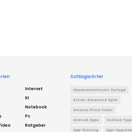
rien
Schlagwörter
Internet
Abwesenheitsnotiz Vorlage
KI
Action-Adventure Spiel
Notebook
Amazon Prime Video
s
Pc
Android Apps
Android Tipp
Video
Ratgeber
App-Nutzung
App-Upgrad