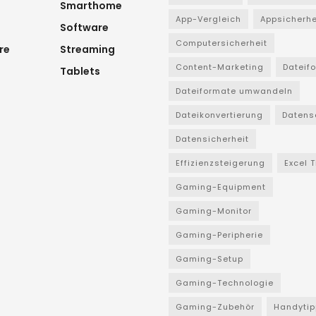
Smarthome
App-Vergleich
Appsicherhe
Software
Computersicherheit
re
Streaming
Content-Marketing
Dateif
Tablets
Dateiformate umwandeln
Dateikonvertierung
Datens
Datensicherheit
Effizienzsteigerung
Excel 
Gaming-Equipment
Gaming-Monitor
Gaming-Peripherie
Gaming-Setup
Gaming-Technologie
Gaming-Zubehör
Handytip