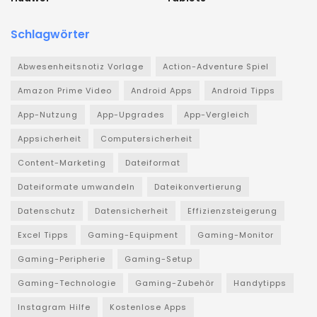
Schlagwörter
Abwesenheitsnotiz Vorlage
Action-Adventure Spiel
Amazon Prime Video
Android Apps
Android Tipps
App-Nutzung
App-Upgrades
App-Vergleich
Appsicherheit
Computersicherheit
Content-Marketing
Dateiformat
Dateiformate umwandeln
Dateikonvertierung
Datenschutz
Datensicherheit
Effizienzsteigerung
Excel Tipps
Gaming-Equipment
Gaming-Monitor
Gaming-Peripherie
Gaming-Setup
Gaming-Technologie
Gaming-Zubehör
Handytipps
Instagram Hilfe
Kostenlose Apps