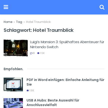
Home
Tag
Hotel Traumblick
Schlagwort:
Hotel Traumblick
Luigi’s Mansion 3: Spukhaftes Abenteuer für
Nintendo Switch
0
1.5K
Empfohlen
.
PDF in Word einfügen: Einfache Anleitung für
Sie
1.6K
USB A Hubs: Beste Auswahl für
Anschlussvielfalt