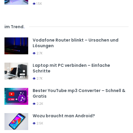
1.5K
im Trend
.
Vodafone Router blinkt – Ursachen und
Lösungen
2.7K
Laptop mit PC verbinden – Einfache
Schritte
2.7K
Bester YouTube mp3 Converter – Schnell &
Gratis
2.2K
Wozu braucht man Android?
2.5K