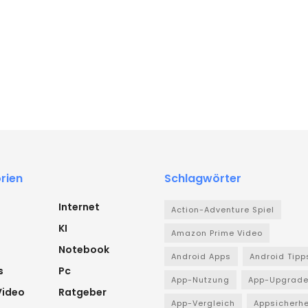
rien
Schlagwörter
Internet
Action-Adventure Spiel
KI
Amazon Prime Video
Notebook
Android Apps
Android Tipp
s
Pc
App-Nutzung
App-Upgrad
Video
Ratgeber
App-Vergleich
Appsicherhe