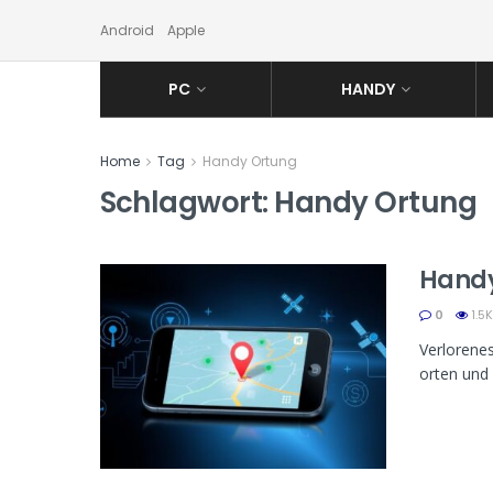
Android
Apple
PC
HANDY
Home
Tag
Handy Ortung
Schlagwort:
Handy Ortung
Handy 
0
1.5K
Verlorene
orten und 