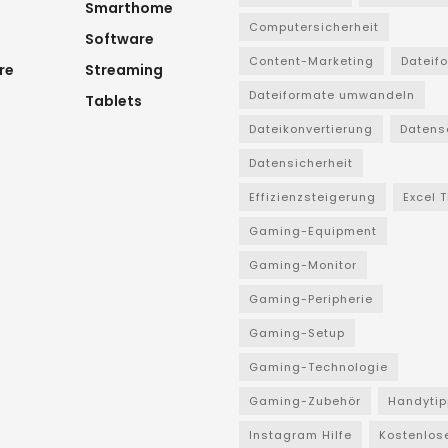
Smarthome
Computersicherheit
Software
Content-Marketing
Dateif
re
Streaming
Dateiformate umwandeln
Tablets
Dateikonvertierung
Datens
Datensicherheit
Effizienzsteigerung
Excel 
Gaming-Equipment
Gaming-Monitor
Gaming-Peripherie
Gaming-Setup
Gaming-Technologie
Gaming-Zubehör
Handytip
Instagram Hilfe
Kostenlos