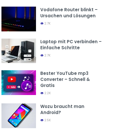
Vodafone Router blinkt –
Ursachen und Lösungen
2.7K
Laptop mit PC verbinden –
Einfache Schritte
2.7K
Bester YouTube mp3
Converter – Schnell &
Gratis
2.2K
Wozu braucht man
Android?
2.5K