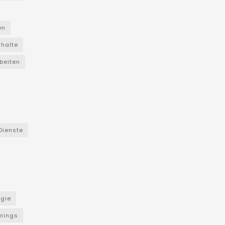
en
nhalte
beiten
Dienste
ogie
mings