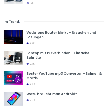
1.7K
im Trend
.
Vodafone Router blinkt – Ursachen und
Lösungen
2.7K
Laptop mit PC verbinden – Einfache
Schritte
2.7K
Bester YouTube mp3 Converter – Schnell &
Gratis
2.2K
Wozu braucht man Android?
2.5K