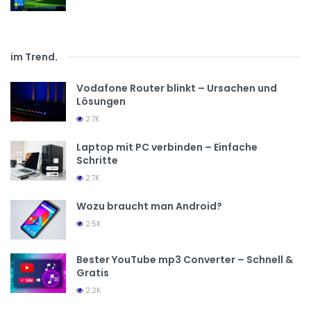
im Trend
.
Vodafone Router blinkt – Ursachen und
Lösungen
2.7K
Laptop mit PC verbinden – Einfache
Schritte
2.7K
Wozu braucht man Android?
2.5K
Bester YouTube mp3 Converter – Schnell &
Gratis
2.2K