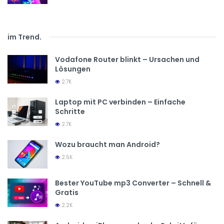
im Trend
.
Vodafone Router blinkt – Ursachen und
Lösungen
2.7K
Laptop mit PC verbinden – Einfache
Schritte
2.7K
Wozu braucht man Android?
2.5K
Bester YouTube mp3 Converter – Schnell &
Gratis
2.2K