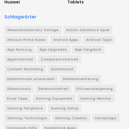
Huawei
Tablets
Schlagwörter
Abwesenheitsnotiz Vorlage
Action-Adventure Spiel
Amazon Prime Video
Android Apps
Android Tipps
App-Nutzung
App-Upgrades
App-Vergleich
Appsicherheit
Computersicherheit
Content-Marketing
Dateiformat
Dateiformate umwandeln
Dateikonvertierung
Datenschutz
Datensicherheit
Effizienzsteigerung
Excel Tipps
Gaming-Equipment
Gaming-Monitor
Gaming-Peripherie
Gaming-Setup
Gaming-Technologie
Gaming-Zubehör
Handytipps
Instagram Hilfe
Kostenlose Apps