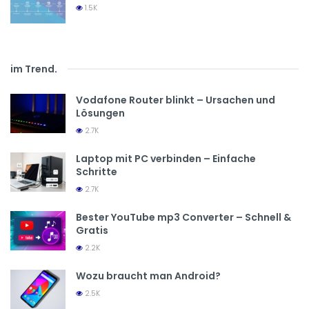
1.5K
im Trend
.
Vodafone Router blinkt – Ursachen und
Lösungen
2.7K
Laptop mit PC verbinden – Einfache
Schritte
2.7K
Bester YouTube mp3 Converter – Schnell &
Gratis
2.2K
Wozu braucht man Android?
2.5K