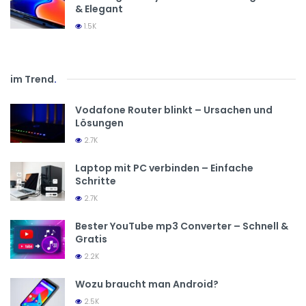
& Elegant
1.5K
im Trend
.
Vodafone Router blinkt – Ursachen und
Lösungen
2.7K
Laptop mit PC verbinden – Einfache
Schritte
2.7K
Bester YouTube mp3 Converter – Schnell &
Gratis
2.2K
Wozu braucht man Android?
2.5K