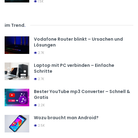
1.5K
im Trend
.
Vodafone Router blinkt – Ursachen und
Lösungen
2.7K
Laptop mit PC verbinden – Einfache
Schritte
2.7K
Bester YouTube mp3 Converter – Schnell &
Gratis
2.2K
Wozu braucht man Android?
2.5K