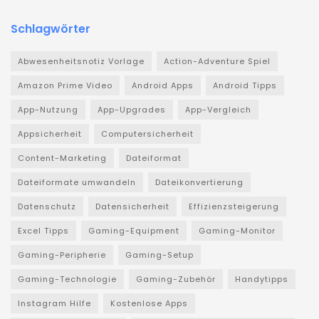
Schlagwörter
Abwesenheitsnotiz Vorlage
Action-Adventure Spiel
Amazon Prime Video
Android Apps
Android Tipps
App-Nutzung
App-Upgrades
App-Vergleich
Appsicherheit
Computersicherheit
Content-Marketing
Dateiformat
Dateiformate umwandeln
Dateikonvertierung
Datenschutz
Datensicherheit
Effizienzsteigerung
Excel Tipps
Gaming-Equipment
Gaming-Monitor
Gaming-Peripherie
Gaming-Setup
Gaming-Technologie
Gaming-Zubehör
Handytipps
Instagram Hilfe
Kostenlose Apps