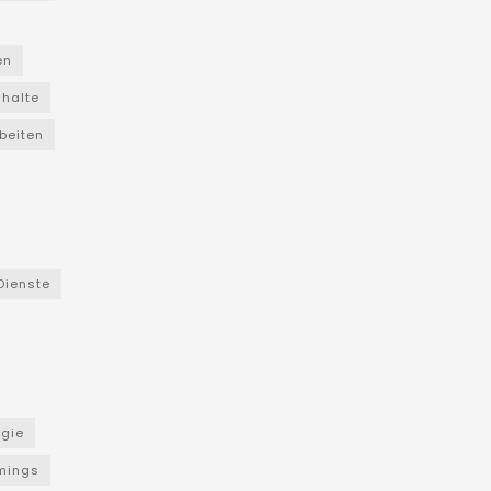
en
nhalte
beiten
Dienste
ogie
mings