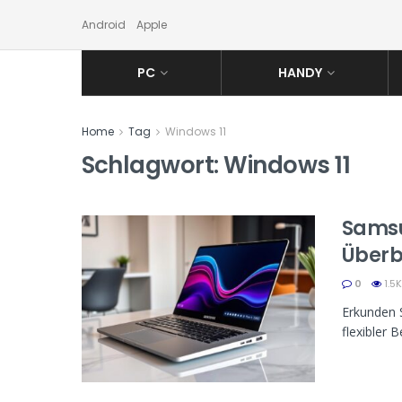
Android
Apple
PC
HANDY
Home
Tag
Windows 11
Schlagwort:
Windows 11
Samsu
Überb
0
1.5K
Erkunden S
flexibler 