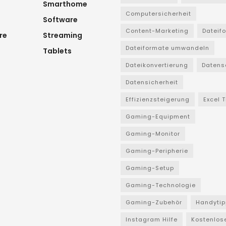
Smarthome
Computersicherheit
Software
Content-Marketing
Dateif
re
Streaming
Dateiformate umwandeln
Tablets
Dateikonvertierung
Datens
Datensicherheit
Effizienzsteigerung
Excel 
Gaming-Equipment
Gaming-Monitor
Gaming-Peripherie
Gaming-Setup
Gaming-Technologie
Gaming-Zubehör
Handytip
Instagram Hilfe
Kostenlos