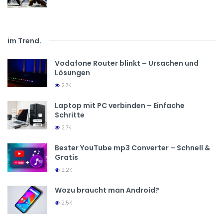
im Trend
.
Vodafone Router blinkt – Ursachen und
Lösungen
2.7K
Laptop mit PC verbinden – Einfache
Schritte
2.7K
Bester YouTube mp3 Converter – Schnell &
Gratis
2.2K
Wozu braucht man Android?
2.5K