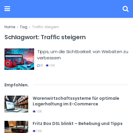
Home
Tag
Traffic steigern
Schlagwort:
Traffic steigern
Tipps, um die Sichtbarkeit von Websiten zu
verbessern
0
1.5K
Empfohlen
.
Warenwirtschaftssysteme für optimale
Lagerhaltung im E-Commerce
1.5K
Fritz Box DSL blinkt – Behebung und Tipps
1.6K