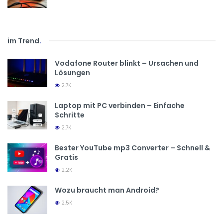
im Trend
.
Vodafone Router blinkt – Ursachen und
Lösungen
2.7K
Laptop mit PC verbinden – Einfache
Schritte
2.7K
Bester YouTube mp3 Converter – Schnell &
Gratis
2.2K
Wozu braucht man Android?
2.5K