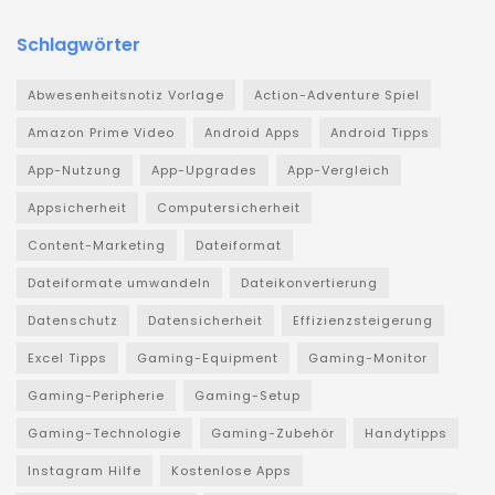
Schlagwörter
Abwesenheitsnotiz Vorlage
Action-Adventure Spiel
Amazon Prime Video
Android Apps
Android Tipps
App-Nutzung
App-Upgrades
App-Vergleich
Appsicherheit
Computersicherheit
Content-Marketing
Dateiformat
Dateiformate umwandeln
Dateikonvertierung
Datenschutz
Datensicherheit
Effizienzsteigerung
Excel Tipps
Gaming-Equipment
Gaming-Monitor
Gaming-Peripherie
Gaming-Setup
Gaming-Technologie
Gaming-Zubehör
Handytipps
Instagram Hilfe
Kostenlose Apps