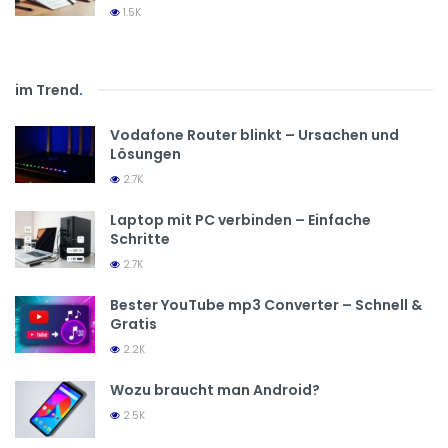
1.5K
im Trend
.
Vodafone Router blinkt – Ursachen und
Lösungen
2.7K
Laptop mit PC verbinden – Einfache
Schritte
2.7K
Bester YouTube mp3 Converter – Schnell &
Gratis
2.2K
Wozu braucht man Android?
2.5K