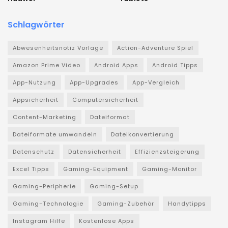
Schlagwörter
Abwesenheitsnotiz Vorlage
Action-Adventure Spiel
Amazon Prime Video
Android Apps
Android Tipps
App-Nutzung
App-Upgrades
App-Vergleich
Appsicherheit
Computersicherheit
Content-Marketing
Dateiformat
Dateiformate umwandeln
Dateikonvertierung
Datenschutz
Datensicherheit
Effizienzsteigerung
Excel Tipps
Gaming-Equipment
Gaming-Monitor
Gaming-Peripherie
Gaming-Setup
Gaming-Technologie
Gaming-Zubehör
Handytipps
Instagram Hilfe
Kostenlose Apps