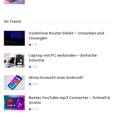
im Trend
.
Vodafone Router blinkt – Ursachen und
Lösungen
2.7K
Laptop mit PC verbinden – Einfache
Schritte
2.7K
Wozu braucht man Android?
2.5K
Bester YouTube mp3 Converter – Schnell &
Gratis
2.2K