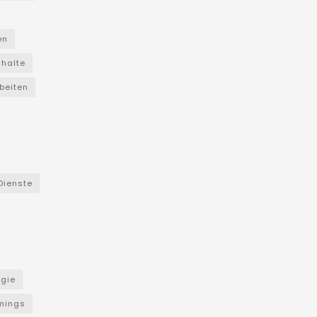
en
nhalte
beiten
Dienste
ogie
mings