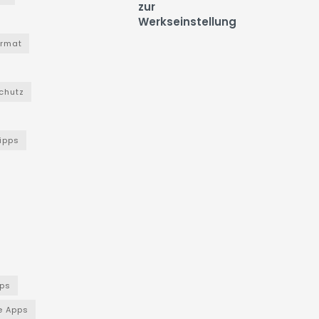
zur
Werkseinstellung
ormat
chutz
Tipps
ps
e Apps