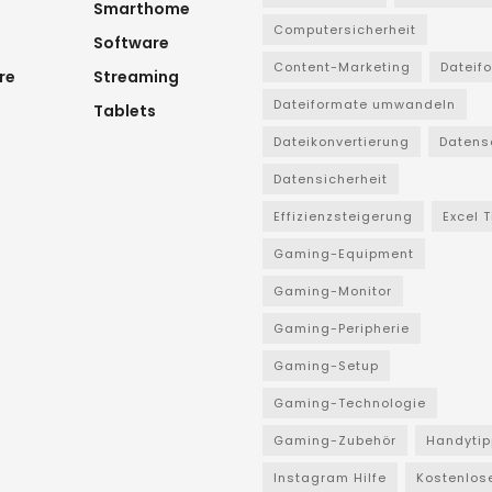
Smarthome
Computersicherheit
Software
Content-Marketing
Dateif
re
Streaming
Dateiformate umwandeln
Tablets
Dateikonvertierung
Datens
Datensicherheit
Effizienzsteigerung
Excel 
Gaming-Equipment
Gaming-Monitor
Gaming-Peripherie
Gaming-Setup
Gaming-Technologie
Gaming-Zubehör
Handytip
Instagram Hilfe
Kostenlos