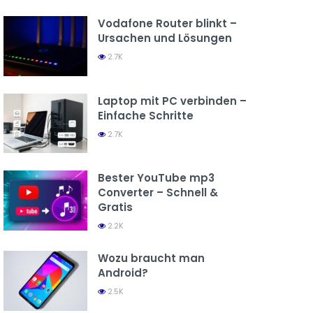
Vodafone Router blinkt –
Ursachen und Lösungen
2.7K
Laptop mit PC verbinden –
Einfache Schritte
2.7K
Bester YouTube mp3
Converter – Schnell &
Gratis
2.2K
Wozu braucht man
Android?
2.5K