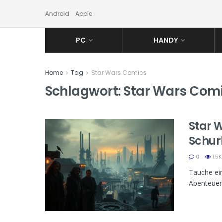
Android
Apple
PC
HANDY
Home
Tag
Star Wars Comics
Schlagwort:
Star Wars Com
Star 
Schur
0
1.5K
Tauche ein
Abenteuer