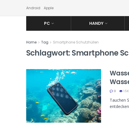
Android
Apple
PC
HANDY
Home
Tag
Smartphone Schutzhüllen
Schlagwort:
Smartphone Sc
Wasse
Wass
0
1.5K
Tauchen Si
entdecken 