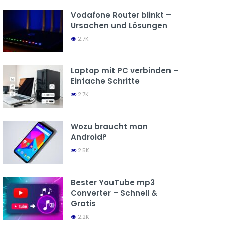
Vodafone Router blinkt –
Ursachen und Lösungen
2.7K
Laptop mit PC verbinden –
Einfache Schritte
2.7K
Wozu braucht man
Android?
2.5K
Bester YouTube mp3
Converter – Schnell &
Gratis
2.2K