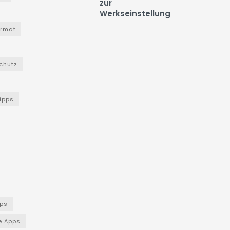
zur
Werkseinstellung
ormat
chutz
Tipps
ps
e Apps