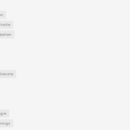
en
nhalte
beiten
Dienste
ogie
mings