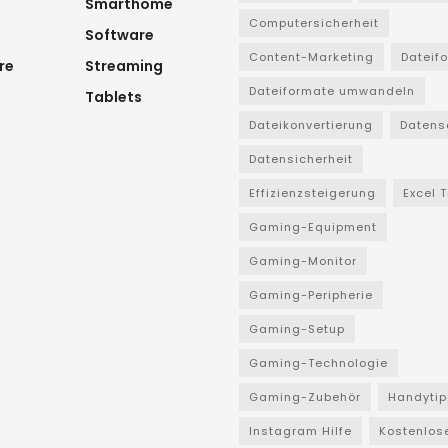
Smarthome
Computersicherheit
Software
Content-Marketing
Dateif
re
Streaming
Dateiformate umwandeln
Tablets
Dateikonvertierung
Datens
Datensicherheit
Effizienzsteigerung
Excel 
Gaming-Equipment
Gaming-Monitor
Gaming-Peripherie
Gaming-Setup
Gaming-Technologie
Gaming-Zubehör
Handytip
Instagram Hilfe
Kostenlos