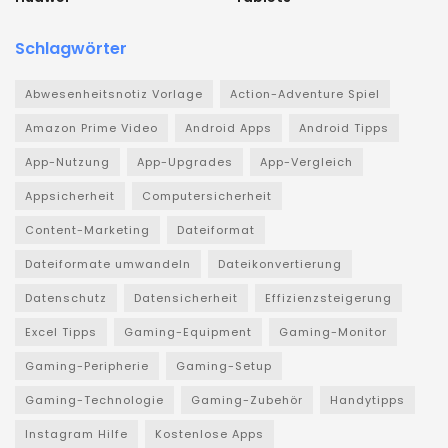
Schlagwörter
Abwesenheitsnotiz Vorlage
Action-Adventure Spiel
Amazon Prime Video
Android Apps
Android Tipps
App-Nutzung
App-Upgrades
App-Vergleich
Appsicherheit
Computersicherheit
Content-Marketing
Dateiformat
Dateiformate umwandeln
Dateikonvertierung
Datenschutz
Datensicherheit
Effizienzsteigerung
Excel Tipps
Gaming-Equipment
Gaming-Monitor
Gaming-Peripherie
Gaming-Setup
Gaming-Technologie
Gaming-Zubehör
Handytipps
Instagram Hilfe
Kostenlose Apps