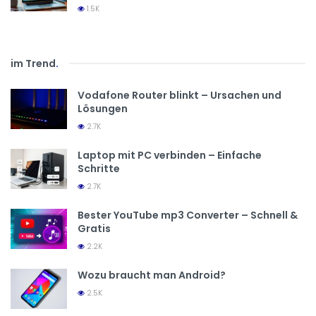
1.5K
im Trend
.
Vodafone Router blinkt – Ursachen und
Lösungen
2.7K
Laptop mit PC verbinden – Einfache
Schritte
2.7K
Bester YouTube mp3 Converter – Schnell &
Gratis
2.2K
Wozu braucht man Android?
2.5K