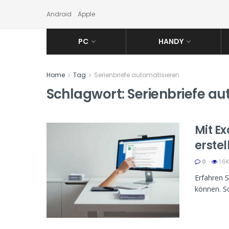
Android
Apple
PC
HANDY
Home
Tag
Serienbriefe automatisieren
Schlagwort:
Serienbriefe au
Mit Ex
erstel
0
1.6
Erfahren S
können. Sch