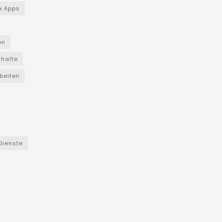
e Apps
en
nhalte
beiten
Dienste