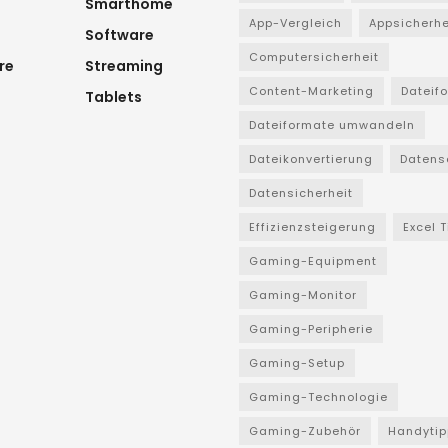
Smarthome
App-Vergleich
Appsicherhe
Software
Computersicherheit
re
Streaming
Content-Marketing
Dateif
Tablets
Dateiformate umwandeln
Dateikonvertierung
Datens
Datensicherheit
Effizienzsteigerung
Excel 
Gaming-Equipment
Gaming-Monitor
Gaming-Peripherie
Gaming-Setup
Gaming-Technologie
Gaming-Zubehör
Handytip