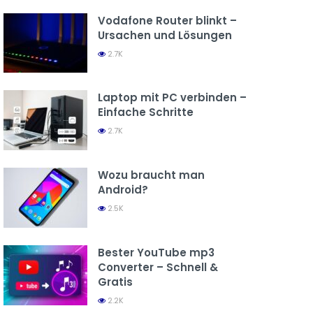
Vodafone Router blinkt –
Ursachen und Lösungen
2.7K
Laptop mit PC verbinden –
Einfache Schritte
2.7K
Wozu braucht man
Android?
2.5K
Bester YouTube mp3
Converter – Schnell &
Gratis
2.2K