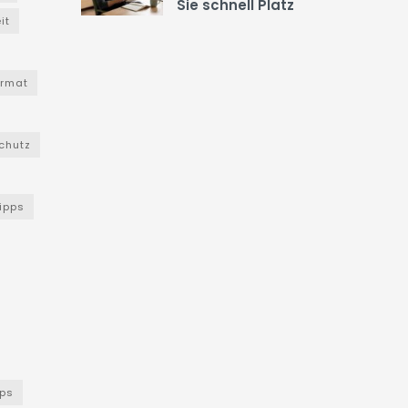
Sie schnell Platz
it
ormat
chutz
Tipps
ps