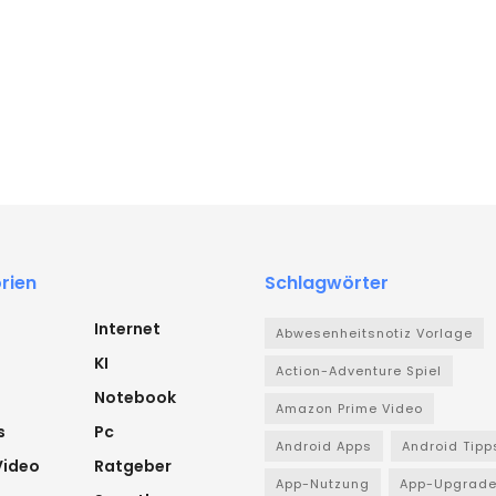
rien
Schlagwörter
Internet
Abwesenheitsnotiz Vorlage
KI
Action-Adventure Spiel
Notebook
Amazon Prime Video
s
Pc
Android Apps
Android Tipp
Video
Ratgeber
App-Nutzung
App-Upgrad