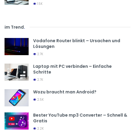
1.5K
im Trend
.
Vodafone Router blinkt – Ursachen und
Lösungen
2.7K
Laptop mit PC verbinden – Einfache
Schritte
2.7K
Wozu braucht man Android?
2.5K
Bester YouTube mp3 Converter – Schnell &
Gratis
2.2K