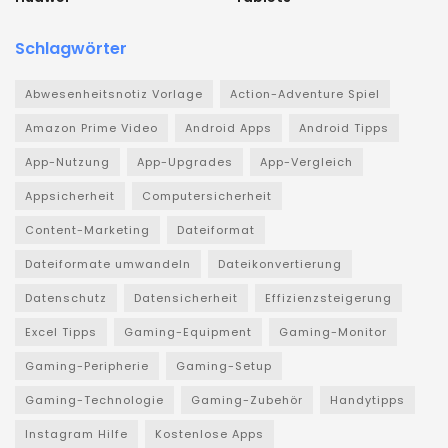
Schlagwörter
Abwesenheitsnotiz Vorlage
Action-Adventure Spiel
Amazon Prime Video
Android Apps
Android Tipps
App-Nutzung
App-Upgrades
App-Vergleich
Appsicherheit
Computersicherheit
Content-Marketing
Dateiformat
Dateiformate umwandeln
Dateikonvertierung
Datenschutz
Datensicherheit
Effizienzsteigerung
Excel Tipps
Gaming-Equipment
Gaming-Monitor
Gaming-Peripherie
Gaming-Setup
Gaming-Technologie
Gaming-Zubehör
Handytipps
Instagram Hilfe
Kostenlose Apps