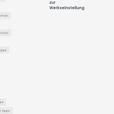
zur
Werkseinstellung
ormat
chutz
Tipps
ps
e Apps