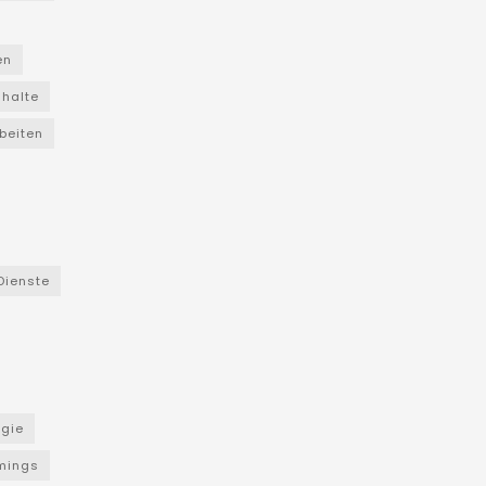
en
nhalte
beiten
Dienste
ogie
mings