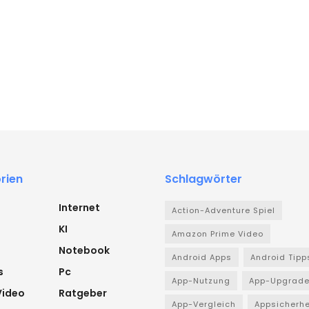
rien
Schlagwörter
Internet
Action-Adventure Spiel
KI
Amazon Prime Video
Notebook
Android Apps
Android Tipp
s
Pc
App-Nutzung
App-Upgrad
Video
Ratgeber
App-Vergleich
Appsicherhe