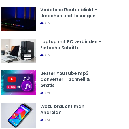
Vodafone Router blinkt –
Ursachen und Lösungen
2.7K
Laptop mit PC verbinden –
Einfache Schritte
2.7K
Bester YouTube mp3
Converter – Schnell &
Gratis
2.2K
Wozu braucht man
Android?
2.5K