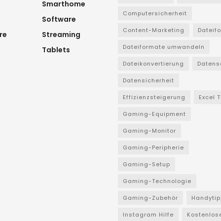
Smarthome
Computersicherheit
Software
Content-Marketing
Dateif
re
Streaming
Dateiformate umwandeln
Tablets
Dateikonvertierung
Datens
Datensicherheit
Effizienzsteigerung
Excel 
Gaming-Equipment
Gaming-Monitor
Gaming-Peripherie
Gaming-Setup
Gaming-Technologie
Gaming-Zubehör
Handytip
Instagram Hilfe
Kostenlos