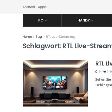
Android
Apple
PC
HANDY
Home
Tag
RTL Live-Streaming
Schlagwort:
RTL Live-Strea
RTL L
0
3.8
Sehen Sie 
Lieblings