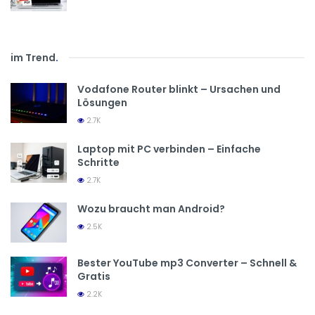
im Trend
.
Vodafone Router blinkt – Ursachen und
Lösungen
2.7K
Laptop mit PC verbinden – Einfache
Schritte
2.7K
Wozu braucht man Android?
2.5K
Bester YouTube mp3 Converter – Schnell &
Gratis
2.2K